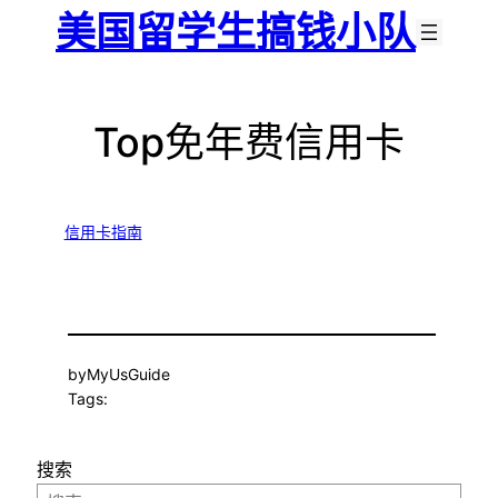
跳
美国留学生搞钱小队
至
内
容
Top免年费信用卡
信用卡指南
by
MyUsGuide
Tags:
搜索