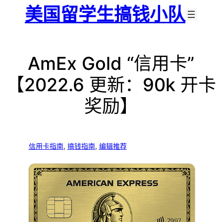
跳
美国留学生搞钱小队
至
内
容
AmEx Gold “信用卡”
【2022.6 更新：90k 开卡
奖励】
信用卡指南
, 
搞钱指南
, 
编辑推荐